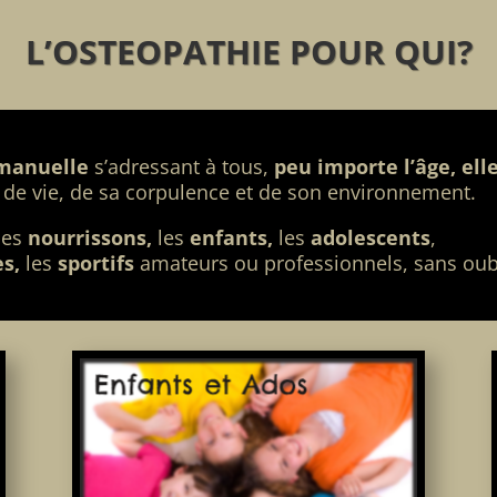
L’OSTEOPATHIE POUR QUI?
manuelle
s’adressant à tous,
peu importe l’âge, ell
e vie, de sa corpulence et de son environnement.
les
nourrissons,
les
enfants,
les
adolescents
,
s,
les
sportifs
amateurs ou professionnels, sans oubl