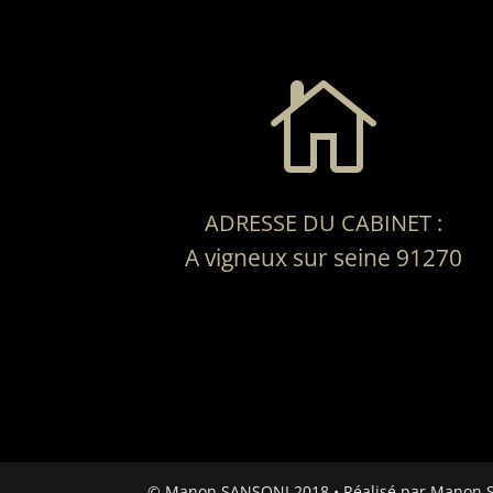

ADRESSE DU CABINET :
A vigneux sur seine 91270
© Manon SANSONI 2018 • Réalisé par Manon